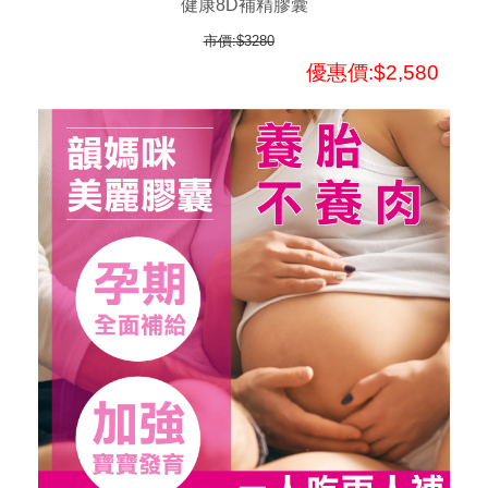
健康8D補精膠囊
市價:$3280
優惠價:$2,580