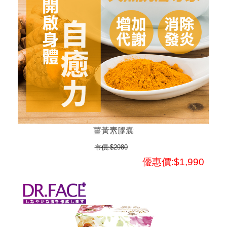
薑黃素膠囊
市價:$2980
優惠價:$1,990