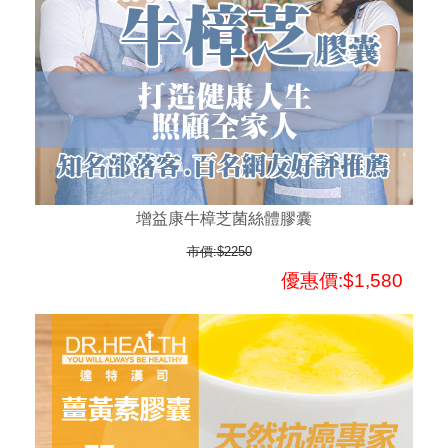
增益康牛樟芝菌絲體膠囊
市價:$2250
優惠價:$1,580