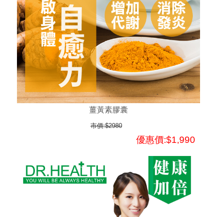
薑黃素膠囊
市價:$2980
優惠價:$1,990