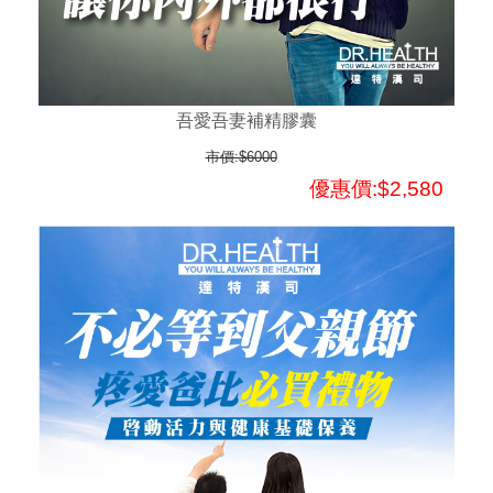
吾愛吾妻補精膠囊
市價:$6000
優惠價:$2,580