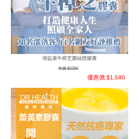
增益康牛樟芝菌絲體膠囊
市價:$2250
優惠價:$1,580