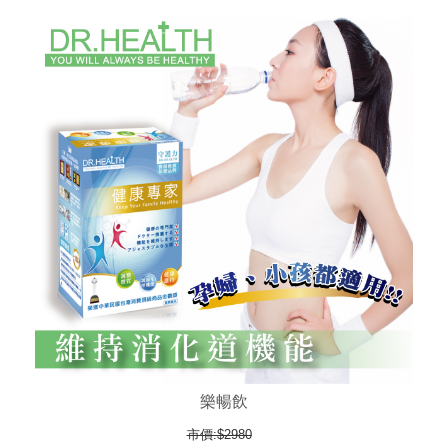
樂暢飲
市價:$2980