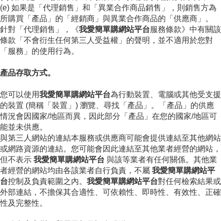
(e) 如果是「代理銷售」和「異業合作商品銷售」，則銷售方為
所購買「產品」的「經銷商」與異業合作商品的「供應商」。
針對「代理銷售」，《
我愛簡單購網站平台
服務條款》中有關該
條款「不會衍生任何第三人受益權」的聲明，並不適用於您對
「服務」的使用行為。
產品存取方式。
您可以使用
我愛簡單購網站平台
為行動裝置、電腦或其他受支援
的裝置 (簡稱「裝置」) 瀏覽、尋找「產品」。「產品」的供應
情況會因國家/地區而異，因此部分「產品」在您的國家/地區可
能並未供應。
與第三人網站的連結本服務或供應商可能會提供連結至其他網站
或網路資源的連結。您可能會因此連結至其他業者經營的網站，
但不表示
我愛簡單購網站平台
與該等業者有任何關係。其他業
者經營的網站均由各該業者自行負責，不屬
我愛簡單購網站平
台
控制及負責範圍之內。
我愛簡單購網站平台
對任何檢索結果或
外部連結，不擔保其合適性、可依賴性、即時性、有效性、正確
性及完整性。