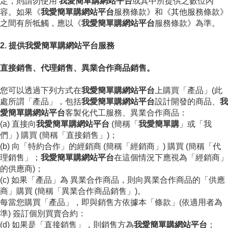
定，則請勿使用
我愛簡單購網站平台
或其中所提供之數位內
容。如果《
我愛簡單購網站平台
服務條款》和《其他服務條款》
之間有所牴觸，應以《
我愛簡單購網站平台
服務條款》為準。
2. 提供我愛簡單購網站平台服務
直接銷售、代理銷售、異業合作商品銷售。
您可以透過下列方式在
我愛簡單購網站平台
上購買「產品」(此
處所謂「產品」，包括
我愛簡單購網站平台
設計開發的商品、
我
愛簡單購網站平台
客製化代工服務、異業合作商品：
(a) 直接向
我愛簡單購網站平台
(簡稱「
我愛簡單購
」或「我
們」) 購買 (簡稱「直接銷售」)；
(b) 向「特約合作」的經銷商 (簡稱「經銷商」) 購買 (簡稱「代
理銷售」；
我愛簡單購網站平台
在這個情況下應視為「經銷商」
的供應商)；
(c) 如果「產品」為 異業合作商品，則向異業合作商品的「供應
商」購買 (簡稱「異業合作商品銷售」)。
每當您購買「產品」，即與銷售方依據本「條款」(依適用者為
準) 簽訂個別買賣合約：
(d) 如果是「直接銷售」，則銷售方為
我愛簡單購網站平台
；