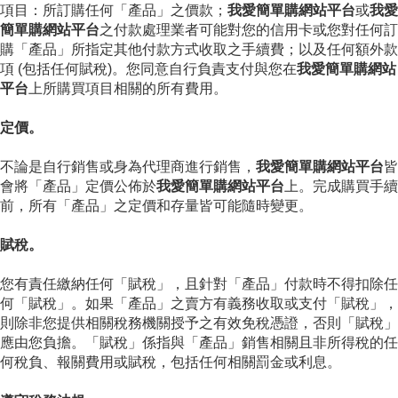
項目：所訂購任何「產品」之價款；
我愛簡單購網站平台
或
我愛
簡單購網站平台
之付款處理業者可能對您的信用卡或您對任何訂
購「產品」所指定其他付款方式收取之手續費；以及任何額外款
項 (包括任何賦稅)。您同意自行負責支付與您在
我愛簡單購網站
平台
上所購買項目相關的所有費用。
定價。
不論是自行銷售或身為代理商進行銷售，
我愛簡單購網站平台
皆
會將「產品」定價公佈於
我愛簡單購網站平台
上。完成購買手續
前，所有「產品」之定價和存量皆可能隨時變更。
賦稅。
您有責任繳納任何「賦稅」，且針對「產品」付款時不得扣除任
何「賦稅」。如果「產品」之賣方有義務收取或支付「賦稅」，
則除非您提供相關稅務機關授予之有效免稅憑證，否則「賦稅」
應由您負擔。「賦稅」係指與「產品」銷售相關且非所得稅的任
何稅負、報關費用或賦稅，包括任何相關罰金或利息。