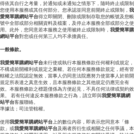
得依其自行之考量，於通知或未通知之情形下，隨時終止或限制
您使用本服務或其任何部分。您承認並同意前開終止或限制，
我
愛簡單購網站平台
得立即關閉、刪除或限制存取您的帳號及您帳
號中全部或部分相關資料及檔案，及停止本服務全部或部分之使
用。此外，您同意若本服務之使用被終止或限制時，
我愛簡單購
網站平台
對您或任何第三人均不承擔責任。
一般條款。
我愛簡單購網站平台
未行使或執行本服務條款任何權利或規定，
不構成前開權利或規定之棄權。若任何本服務條款規定，經有管
轄權之法院認定無效，當事人仍同意法院應努力使當事人於前開
規定所表達之真意生效，且本服務條款之其他規定仍應完全有
效。本服務條款之標題僅係為方便起見，不具任何法律或契約效
果。 若有任何違反本服務條款之行為，請立即與
我愛簡單購網
站平台
客服聯絡。
準據法；司法管轄權。
使用
我愛簡單購網站平台
上的數位內容，即表示您同意本「條
款」或
我愛簡單購網站平台
及兩者所衍生或相關之任何爭議，本