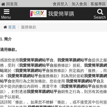
回首頁
會員登入
加入會員
客服專區
我愛簡單購
Menu
Search
首頁
服務條款
1. 簡介
適用條款。
感謝您使用
我愛簡單購網站平台
。
我愛簡單購網站平台
提供之服
務，受到《
我愛簡單購網站平台
服務條款》規範。
我愛簡單購網
站
屬於《
我愛簡單購網站平台
服務條款》所定義的「服務」，而
本《
我愛簡單購網站平台
服務條款》則為用於規範
我愛簡單購網
站平台
使用行為之附加條款。您在使用
我愛簡單購網站平台
及
其中提供的數位內容時，應遵守本《
我愛簡單購網站平台
服務條
款》。針對透過
我愛簡單購網站平台
銷售之行為，則另有其他條
款予以規範。
請詳閱「條款」。如果您不瞭解「條款」，或不接受其中任何規