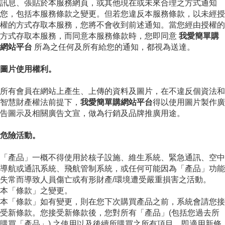
訊息、張貼於本服務網頁，或其他現在或未來合理之方式通知
您，包括本服務條款之變更。但若您違反本服務條款，以未經授
權的方式存取本服務，您將不會收到前述通知。當您經由授權的
方式存取本服務，而同意本服務條款時，您即同意
我愛簡單購
網站平台
所為之任何及所有給您的通知，都視為送達。
圖片使用權利。
所有會員在網站上產生、上傳的資料及圖片，在不違反個資法和
智慧財產權法前提下，
我愛簡單購網站平台
得以使用圖片製作廣
告圖示及相關廣告文宣，做為行銷及品牌推廣用途。
危險活動。
「產品」一概不得使用於核子設施、維生系統、緊急通訊、空中
導航或通訊系統、飛航管制系統，或任何可能因為「產品」功能
失常而導致人員傷亡或有形財產/環境遭受嚴重損害之活動。
本「條款」之變更。
本「條款」如有變更，則在您下次購買產品之前，系統會請您接
受新條款。您接受新條款後，您對所有「產品」(包括您過去所
購買「產品」) 之使用以及後續所購買之所有項目，即適用新條