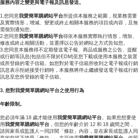
服務內容之變更與電子報及訊息發送。
1.您同意
我愛簡單購網站平台
所提供本服務之範圍，視業務需要
及實際情形，增減、變更或終止相關本服務的項目或內容，且無
需個別通知您。
2.您同意
我愛簡單購網站平台
得依本服務實際執行情形，增加、
修改或終止相關活動，並選擇以公告於網站之方式告知您。
3.您同意本服務得不定期發送電子報、商品或服務之公告、提醒
或行銷等訊息(包括但不限於EDM)至您下載或使用本服務之裝置
或所登錄的電子信箱。如您對於電子信箱所收到之電子報或行銷
訊息表示拒絕接受行銷時，本服務將停止繼續發送電子報或行銷
訊息至您所登錄的電子信箱。
3. 您對我愛簡單購網站平台之使用行為
年齡限制。
您必須年滿 18 歲才能使用
我愛簡單購網站平台
。如果您想要使
用
我愛簡單購網站平台
，但您的年齡介於 12 和 18 歲間之間，
請與家長或監護人一同詳閱「條款」內容，並在家長或監護人同
意的前提下接受「條款」，方可使用
我愛簡單購網站平台
。依照