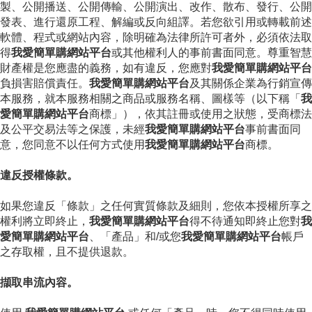
製、公開播送、公開傳輸、公開演出、改作、散布、發行、公開
發表、進行還原工程、解編或反向組譯。若您欲引用或轉載前述
軟體、程式或網站內容，除明確為法律所許可者外，必須依法取
得
我愛簡單購網站平台
或其他權利人的事前書面同意。尊重智慧
財產權是您應盡的義務，如有違反，您應對
我愛簡單購網站平台
負損害賠償責任。
我愛簡單購網站平台
及其關係企業為行銷宣傳
本服務，就本服務相關之商品或服務名稱、圖樣等（以下稱「
我
愛簡單購網站平台
商標」），依其註冊或使用之狀態，受商標法
及公平交易法等之保護，未經
我愛簡單購網站平台
事前書面同
意，您同意不以任何方式使用
我愛簡單購網站平台
商標。
違反授權條款。
如果您違反「條款」之任何實質條款及細則，您依本授權所享之
權利將立即終止，
我愛簡單購網站平台
得不待通知即終止您對
我
愛簡單購網站平台
、「產品」和/或您
我愛簡單購網站平台
帳戶
之存取權，且不提供退款。
擷取串流內容。