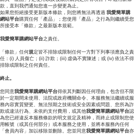
款，直到我們通知您進一步變更為止。
如果您拒絕接受更新版本條款，則您將無法再透過
我愛簡單購
網站平台
購買任何「產品」；您使用「產品」之行為則繼續受您
所接受本「條款」之最新版本規範。
我愛簡單購網站平台
之責任。
「條款」任何
規
定皆不排除或限制任何一方對下列事項應負之責
任：(i) 人員傷亡；(ii) 詐欺；(iii) 虛偽不實陳述；或 (iv) 依法不得
排除或限制之任何責任。
終止。
您同意
我愛簡單購網站平台
得依其判斷因任何理由，包含但不限
於一定期間未使用、法院或政府機關命令、本服務無法繼續或服
務內容實質變更、無法預期之技術或安全因素或問題、您所為詐
欺或違法行為、未依約支付費用，或其他
我愛簡單購網站平台
認
為您已經違反本服務條款的明文規定及精神，而終止或限制您使
用帳號（或其任何部分）或本服務之使用，並將本服務內任何
「會員內容」加以移除並刪除。您並同意
我愛簡單購網站平台
亦