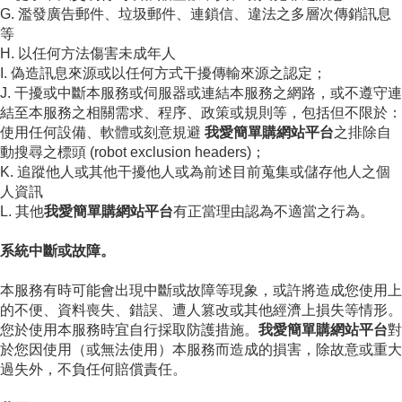
G. 濫發廣告郵件、垃圾郵件、連鎖信、違法之多層次傳銷訊息
等
H. 以任何方法傷害未成年人
I. 偽造訊息來源或以任何方式干擾傳輸來源之認定；
J. 干擾或中斷本服務或伺服器或連結本服務之網路，或不遵守連
結至本服務之相關需求、程序、政策或規則等，包括但不限於：
使用任何設備、軟體或刻意規避
我愛簡單購網站平台
之排除自
動搜尋之標頭 (robot exclusion headers)；
K. 追蹤他人或其他干擾他人或為前述目前蒐集或儲存他人之個
人資訊
L. 其他
我愛簡單購網站平台
有正當理由認為不適當之行為。
系統中斷或故障。
本服務有時可能會出現中斷或故障等現象，或許將造成您使用上
的不便、資料喪失、錯誤、遭人篡改或其他經濟上損失等情形。
您於使用本服務時宜自行採取防護措施。
我愛簡單購網站平台
對
於您因使用（或無法使用）本服務而造成的損害，除故意或重大
過失外，不負任何賠償責任。