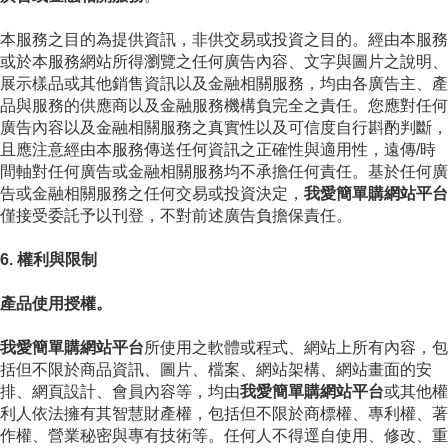
本服務之目的為提供資訊，非供交易或投資之目的。經由本服務
或於本服務網站所得瀏覽之任何廣告內容、文字與圖片之說明、
展示樣品或其他銷售資訊以及金融相關服務，均由各廣告主、產
品與服務的供應商以及金融服務機構負完全之責任。您應對任何
廣告內容以及金融相關服務之真實性以及可信度自行斟酌判斷，
且應注意經由本服務傳送任何資訊之正確性與適用性，遠傳/時
間軸對任何廣告或金融相關服務均不承擔任何責任。基於任何廣
告或金融相關服務之任何交易或投資決定，
我愛簡單購網站平台
僅接受委託予以刊登，不對前述廣告負擔保責任。
6. 權利與限制
產品使用授權。
我愛簡單購網站平台
所使用之軟體或程式、網站上所有內容，包
括但不限於商品資訊、圖片、檔案、網站架構、網站畫面的安
排、網頁設計、會員內容等，均由
我愛簡單購網站平台
或其他權
利人依法擁有其智慧財產權，包括但不限於商標權、專利權、著
作權、營業秘密與專有技術等。任何人不得逕自使用、修改、重