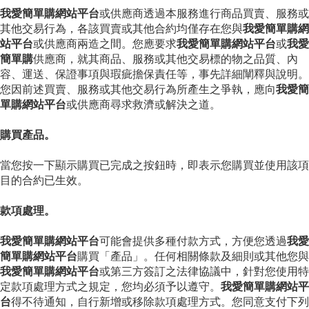
我愛簡單購網站平台
或供應商透過本服務進行商品買賣、服務或
其他交易行為，各該買賣或其他合約均僅存在您與
我愛簡單購網
站平台
或供應商兩造之間。您應要求
我愛簡單購網站平台
或
我愛
簡單購
供應商，就其商品、服務或其他交易標的物之品質、內
容、運送、保證事項與瑕疵擔保責任等，事先詳細闡釋與說明。
您因前述買賣、服務或其他交易行為所產生之爭執，應向
我愛簡
單購網站平台
或供應商尋求救濟或解決之道。
購買產品。
當您按一下顯示購買已完成之按鈕時，即表示您購買並使用該項
目的合約已生效。
款項處理。
我愛簡單購網站平台
可能會提供多種付款方式，方便您透過
我愛
簡單購網站平台
購買「產品」。任何相關條款及細則或其他您與
我愛簡單購網站平台
或第三方簽訂之法律協議中，針對您使用特
定款項處理方式之規定，您均必須予以遵守。
我愛簡單購網站平
台
得不待通知，自行新增或移除款項處理方式。您同意支付下列