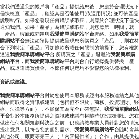
當我們透過您的帳戶將「產品」提供給您後，您應於合理狀況下
儘快檢查「產品」，確認其是否能使用(依適用情況) 並可依產品
說明執行。如果您發現任何錯誤或瑕疵，則應於合理狀況下儘快
通知我們。如果「產品」為錯誤或瑕疵，則您應第一時間，就
「產品」瑕疵或問題與
我愛簡單購網站平台
聯絡。如果
我愛簡單
購網站平台
無法如預期提供或呈現您所購買之「產品」，則在符
合下列特定「產品」附加條款所載任何限制的前提下，您有權將
透過
我愛簡單購網站平台
所購買之「產品」退還給
我愛簡單購
網站平台
，而
我愛簡單購網站平台
則會自行選擇提供替換「產
品」或退還購買價金。本節任何規定均不影響您的法律權利。
資訊或建議。
我愛簡單購網站平台
對於您使用本服務或經由本服務連結之其他
網站而取得之資訊或建議（包括但不限於，商務、投資理財、醫
療、法律等方面），不擔保其為完全正確無誤。
我愛簡單購網站
平台
對於本服務所提供之資訊或建議有權隨時修改或刪除。您在
做出任何相關規劃與決定之前，仍應請教專業人員針對您的情況
提出意見，以符合您的個別需求。
我愛簡單購網站平台
隨時會與
其他公司、廠商等第三人（「內容提供者」）合作，由其提供包