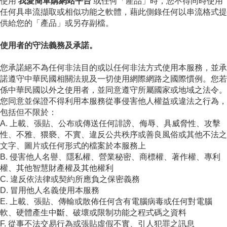
使用
我愛簡單購網站平台
或任何「產品」時，您不得同時使用
任何具串流擷取或相似功能之軟體，藉此側錄任何以串流格式提
供給您的「產品」或另存副檔。
使用者的守法義務及承諾。
您承諾絕不為任何非法目的或以任何非法方式使用本服務，並承
諾遵守中華民國相關法規及一切使用網際網路之國際慣例。您若
係中華民國以外之使用者，並同意遵守所屬國家或地域之法令。
您同意並保證不得利用本服務從事侵害他人權益或違法之行為，
包括但不限於：
A. 上載、張貼、公布或傳送任何誹謗、侮辱、具威脅性、攻擊
性、不雅、猥褻、不實、違反公共秩序或善良風俗或其他不法之
文字、圖片或任何形式的檔案於本服務上
B. 侵害他人名譽、隱私權、營業秘密、商標權、著作權、專利
權、其他智慧財產權及其他權利
C. 違反依法律或契約所應負之保密義務
D. 冒用他人名義使用本服務
E. 上載、張貼、傳輸或散佈任何含有電腦病毒或任何對電腦
軟、硬體產生中斷、破壞或限制功能之程式碼之資料
F. 從事不法交易行為或張貼虛假不實、引人犯罪之訊息