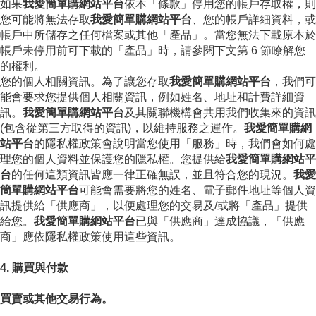
如果
我愛簡單購網站平台
依本「條款」停用您的帳戶存取權，則
您可能將無法存取
我愛簡單購網站平台
、您的帳戶詳細資料，或
帳戶中所儲存之任何檔案或其他「產品」。當您無法下載原本於
帳戶未停用前可下載的「產品」時，請參閱下文第 6 節瞭解您
的權利。
您的個人相關資訊。為了讓您存取
我愛簡單購網站平台
，我們可
能會要求您提供個人相關資訊，例如姓名、地址和計費詳細資
訊。
我愛簡單購網站平台
及其關聯機構會共用我們收集來的資訊
(包含從第三方取得的資訊)，以維持服務之運作。
我愛簡單購網
站平台
的隱私權政策會說明當您使用「服務」時，我們會如何處
理您的個人資料並保護您的隱私權。您提供給
我愛簡單購網站平
台
的任何這類資訊皆應一律正確無誤，並且符合您的現況。
我愛
簡單購網站平台
可能會需要將您的姓名、電子郵件地址等個人資
訊提供給「供應商」，以便處理您的交易及/或將「產品」提供
給您。
我愛簡單購網站平台
已與「供應商」達成協議，「供應
商」應依隱私權政策使用這些資訊。
4. 購買與付款
買賣或其他交易行為。