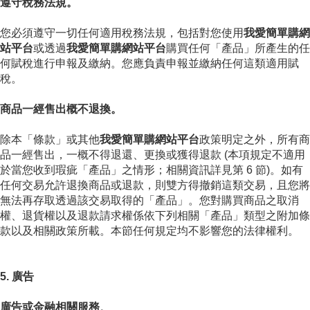
遵守稅務法規。
您必須遵守一切任何適用稅務法規，包括對您使用
我愛簡單購網
站平台
或透過
我愛簡單購網站平台
購買任何「產品」所產生的任
何賦稅進行申報及繳納。您應負責申報並繳納任何這類適用賦
稅。
商品一經售出概不退換。
除本「條款」或其他
我愛簡單購網站平台
政策明定之外，所有商
品一經售出，一概不得退還、更換或獲得退款 (本項規定不適用
於當您收到瑕疵「產品」之情形；相關資訊詳見第 6 節)。如有
任何交易允許退換商品或退款，則雙方得撤銷這類交易，且您將
無法再存取透過該交易取得的「產品」。您對購買商品之取消
權、退貨權以及退款請求權係依下列相關「產品」類型之附加條
款以及相關政策所載。本節任何規定均不影響您的法律權利。
5. 廣告
廣告或金融相關服務
。